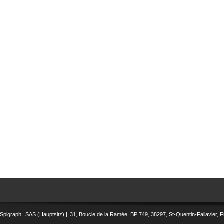
Spigraph
SAS (Hauptsitz) |
31, Boucle de la Ramée, BP 749, 38297, St-Quentin-Fallavier, F