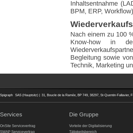
Inhaltsentnahme (L
BPM, ERP, Workflow)
Wiederverkaufs
Nach einem zu 100 % 
Know-how in de
Wiederverkaufspartner
Begleitung sowie vo
Technik, Marketing un
Spigraph
SAS (Hauptsitz) |
31, Boucle de la Ramée, BP 749, 38297, St-Quentin-Fallavier, F
Services
Die Gruppe
OnSite Servicevertrag
Vorteile der Digitalisierung
SWAP Servicevertrag
Tätigkeitsbereich