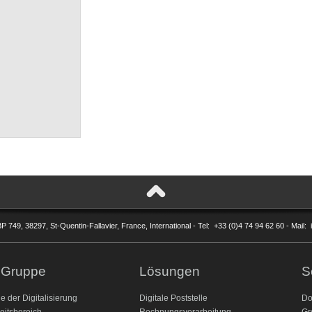
P 749, 38297, St-Quentin-Fallavier, France, International - Tel: +33 (0)4 74 94 62 60 - Mail
 Gruppe
Lösungen
S
le der Digitalisierung
Digitale Poststelle
Do