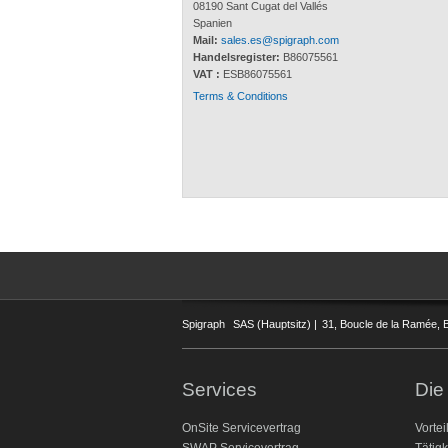
08190 Sant Cugat del Vallés
Spanien
Mail:
sales.es@spigraph.com
Handelsregister:
B86075561
VAT :
ESB86075561
Terms & Conditions
Spigraph
SAS (Hauptsitz) |
31, Boucle de la Ramée, B
Services
Die
OnSite Servicevertrag
Vortei