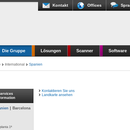
Kontakt
Offices
Spra
Die Gruppe
Lösungen
Scanner
Software
e
International
Spanien
Kontaktieren Sie uns
ervices
Landkarte ansehen
formation
nien
|
Barcelona
planta 1ª