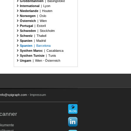
Großbritannien
|
Basingstoke
International
|
Lyon
Niederlande
|
Houten
Norwegen
|
Oslo
Österreich
|
Wien
Portugal
|
Estoril
Schweden
|
Stockholm
Schweiz
|
Thalwil
Spanien
|
Madrid
Spanien
|
Barcelona
Systhen Maroc
|
Casablanca
Systhen Tunisie
|
Tunis
Ungarn
|
Wien - Österreich
: info@spigraph.com -
Impressum
canner
kumente