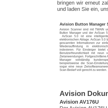
bringen wir erneut z
und laden Sie ein, un
Avision Button Manager
Avision Scanner sind mit TWAIN u
Button Manager und der AvScan 5.
AvScan 5.0 ist eine intellige
elektronischen Ablage. AvScan 5.0 b
gescannten Informationen zur ein
Wiederauffindung in elektroni
indexieren. Für Einsteiger biete
Benutzerfreundlichkeit mit neun v
Zielanwendungen. Fortgeschrittene
Manager vollständig kundensp
beispielsweise die Scan-Einstell
sogar eine neue Zielsoftware­anw
Scan-Bedarf voll gerecht zu werden.
Avision Doku
Avision AV176U