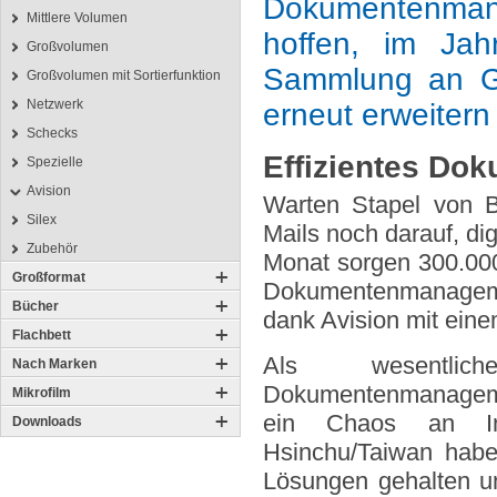
Dokumentenman
Mittlere Volumen
hoffen, im Jah
Großvolumen
Sammlung an Gü
Großvolumen mit Sortierfunktion
Netzwerk
erneut erweitern
Schecks
Effizientes D
Spezielle
Avision
Warten Stapel von B
Silex
Mails noch darauf, dig
Zubehör
Monat sorgen 300.000 
Großformat
Dokumenten­manageme
Bücher
dank Avision mit ein
Flachbett
Als wesentlic
Nach Marken
Dokumentenmanagemen
Mikrofilm
ein Chaos an Info
Downloads
Hsinchu/Taiwan habe
Lösungen gehalten un