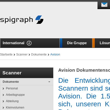
International
Die Gruppe
Lösu
Startseite
Scanner
Dokumente
Avision
Avision Dokumentens
Scanner
Die Entwicklu
Dokumente
Scannern sind se
Personal
Avision. Die 1.
Arbeitsgruppe
Abteilung
sich, unseren K
Kleinvolumen