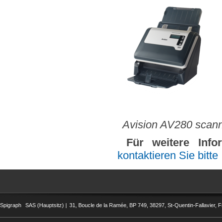
Avision AV280 scan
Für weitere Info
kontaktieren Sie bitte
Spigraph
SAS (Hauptsitz) |
31, Boucle de la Ramée, BP 749, 38297, St-Quentin-Fallavier, F