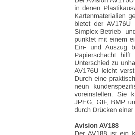
Der Avision AV176U i
in denen Plastikaus
Kartenmaterialien g
bietet der AV176U 
Simplex-Betrieb u
punktet mit einem ei
Ein- und Auszug b
Papierschacht hilf
Unterschied zu unh
AV176U leicht verst
Durch eine praktisc
neun kundenspezifi
voreinstellen. Sie
JPEG, GIF, BMP und
durch Drücken einer
Avision AV188
Der AV188 ist ein k