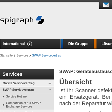
International
Die Gruppe
Lösu
Startseite
Services
SWAP Servicevertrag
SWAP: Geräteaustaus
Services
Übersicht
OnSite Servicevertrag
Ist Ihr Scanner def
SWAP Servicevertrag
ein Ersatzgerät. Bei
Service Hotline
nach der Reparatur w
Comparison of our SWAP
Exchange Services