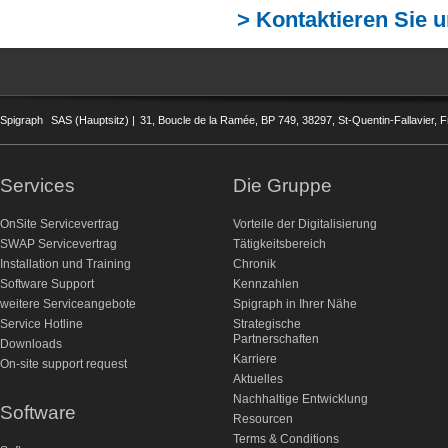
> Kontaktieren Sie 
Spigraph
SAS (Hauptsitz) |
31, Boucle de la Ramée, BP 749, 38297, St-Quentin-Fallavier, F
Services
Die Gruppe
OnSite Servicevertrag
Vorteile der Digitalisierung
SWAP Servicevertrag
Tätigkeitsbereich
Installation und Training
Chronik
Software Support
Kennzahlen
weitere Serviceangebote
Spigraph in Ihrer Nähe
Service Hotline
Strategische
Partnerschaften
Downloads
Karriere
On-site support request
Aktuelles
Nachhaltige Entwicklung
Software
Resourcen
Terms & Conditions