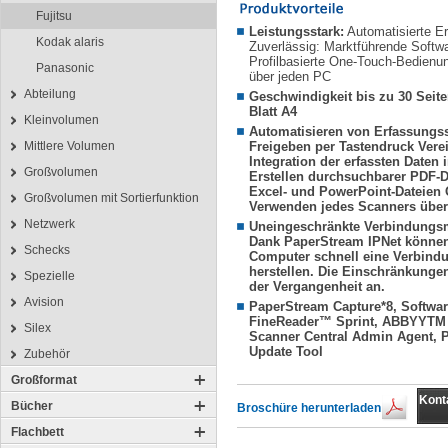
Fujitsu
Leistungsstark:
Automatisierte Er
Kodak alaris
Zuverlässig: Marktführende Softwa
Profilbasierte One-Touch-Bedienu
Panasonic
über jeden PC
Abteilung
Geschwindigkeit bis zu 30 Seit
Blatt A4
Kleinvolumen
Automatisieren von Erfassungss
Mittlere Volumen
Freigeben per Tastendruck Vere
Integration der erfassten Daten
Großvolumen
Erstellen durchsuchbarer PDF-D
Excel- und PowerPoint-Dateien 
Großvolumen mit Sortierfunktion
Verwenden jedes Scanners über
Netzwerk
Uneingeschränkte Verbindungsm
Dank PaperStream IPNet können
Schecks
Computer schnell eine Verbind
herstellen. Die Einschränkunge
Spezielle
der Vergangenheit an.
Avision
PaperStream Capture*8, Softwa
FineReader™ Sprint, ABBYYTM 
Silex
Scanner Central Admin Agent, P
Update Tool
Zubehör
Großformat
Kont
Bücher
Broschüre herunterladen
Flachbett