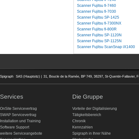
Scanner Fujitsu fi-7460
Scanner Fujitsu fi-7030
Scanner Fujitsu SP-1425
Scanner Fujitsu fi-7300NX
Scanner Fujitsu fi-800R
Scanner Fujitsu SP-1120N
Scanner Fujitsu SP-1125N
Scanner Fujitsu ScanSnap iX1400
Spigraph
SAS (Hauptsitz) |
31, Boucle de la Ramée, BP 749, 38297, St-Quentin-Fallavier, F
Services
Die Gruppe
OnSite Servicevertrag
Vorteile der Digitalisierung
SWAP Servicevertrag
Tätigkeitsbereich
Installation und Training
Chronik
Software Support
Kennzahlen
weitere Serviceangebote
Spigraph in Ihrer Nähe