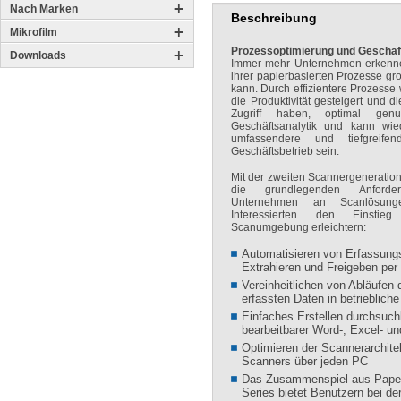
Nach Marken
Beschreibung
Mikrofilm
Prozessoptimierung und Geschäf
Downloads
Immer mehr Unternehmen erkennen
ihrer papierbasierten Prozesse gro
kann. Durch effizientere Prozesse
die Produktivität gesteigert und di
Zugriff haben, optimal genu
Geschäftsanalytik und kann wie
umfassendere und tiefgreife
Geschäftsbetrieb sein.
Mit der zweiten Scannergeneratio
die grundlegenden Anforder
Unternehmen an Scanlösung
Interessierten den Einstieg
Scanumgebung erleichtern:
Automatisieren von Erfassung
Extrahieren und Freigeben per
Vereinheitlichen von Abläufen d
erfassten Daten in betrieblich
Einfaches Erstellen durchsuch
bearbeitbarer Word-, Excel- u
Optimieren der Scannerarchite
Scanners über jeden PC
Das Zusammenspiel aus Pape
Series bietet Benutzern bei de