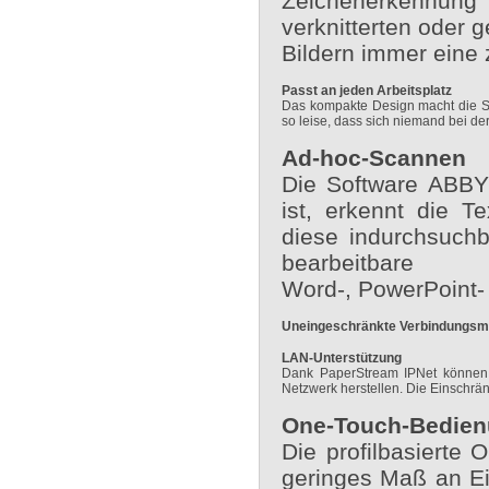
Zeichenerkennung
verknitterten oder g
Bildern immer eine 
Passt an jeden Arbeitsplatz
Das kompakte Design macht die SP
so leise, dass sich niemand bei der 
Ad-hoc-Scannen
Die Software ABBYY
ist, erkennt die T
diese indurchsuch
bearbeitbare
Word-, PowerPoint-
Uneingeschränkte Verbindungsmö
LAN-Unterstützung
Dank PaperStream IPNet können 
Netzwerk herstellen. Die Einschr
One-Touch-Bedie
Die profilbasierte
geringes Maß an Ei